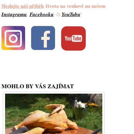
Sledujte náš příběh
života na venkově na našem
Instagramu
,
Facebooku
či
YouTubu
!
MOHLO BY VÁS ZAJÍMAT