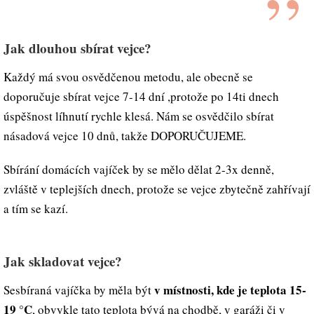
Jak dlouhou sbírat vejce?
Každý má svou osvědčenou metodu, ale obecně se
doporučuje sbírat vejce 7-14 dní ,protože po 14ti dnech
úspěšnost líhnutí rychle klesá. Nám se osvědčilo sbírat
násadová vejce 10 dnů, takže DOPORUČUJEME.
Sbírání domácích vajíček by se mělo dělat 2-3x denně,
zvláště v teplejších dnech, protože se vejce zbytečně zahřívají
a tím se kazí.
Jak skladovat
vejce
?
v místnosti, kde je teplota 15-
Sesbíraná vajíčka by měla být
19 °C
, obvykle tato teplota bývá na chodbě, v garáži či v