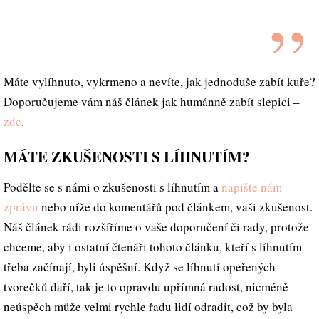
Máte vylíhnuto, vykrmeno a nevíte, jak jednoduše zabít kuře?
Doporučujeme vám náš článek jak humánně zabít slepici –
zde
.
MÁTE ZKUŠENOSTI S LÍHNUTÍM?
Podělte se s námi o zkušenosti s líhnutím a
napište nám
zprávu
nebo níže do komentářů pod článkem, vaši zkušenost.
Náš článek rádi rozšíříme o vaše doporučení či rady, protože
chceme, aby i ostatní čtenáři tohoto článku, kteří s líhnutím
třeba začínají, byli úspěšní. Když se líhnutí opeřených
tvorečků daří, tak je to opravdu upřímná radost, nicméně
neúspěch může velmi rychle řadu lidí odradit, což by byla