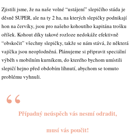
Zjistili jsme, že na naše volné “ustájení” slepičího stáda je
děsně SUPER, ale na ty 2 ha, na kterých slepičky podnikají
hon na červíky, jsou pro našeho kohoutího kapitána trošku
oříšek. Kohout díky takové rozloze nedokáže efektivně
“obskočit” všechny slepičky, takže se nám stává, že některá
vajíčka jsou neoplodněná. Plánujeme si připravit speciální
výběh s mobilním kurníkem, do kterého bychom umístili
slepičí hejno před obdobím líhnutí, abychom se tomuto
problému vyhnuli.
Případný neúspěch vás nesmí odradit,
musí vás poučit!