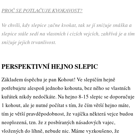
PROČ SE POTLAČUJE KVOKAVOST?
Ve chvíli, kdy slepice začne kvokat, tak se jí snižuje snáška a
slepice stále sedí na vlastních i cizích vejcích, zahřívá je a tím
snižuje jejich trvanlivost.
PERSPEKTIVNÍ HEJNO SLEPIC
Základem úspěchu je pan Kohout! Ve slepičím hejně
potřebujete alespoň jednoho kohouta, bez něho se vlastních
kuřátek nikdy nedočkáte. Na hejno 8-15 slepic se doporučuje
1 kohout, ale je nutné počítat s tím, že čím větší hejno máte,
tím je větší pravděpodobnost, že vajíčka některá vejce budou
neoplozená, tzn. že z posbíraných násadových vajec,
vložených do líhně, nebude nic. Máme vyzkoušeno, že