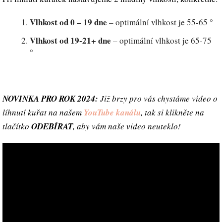
Vlhkost od 0 – 19 dne
– optimální vlhkost je 55-65 °
Vlhkost od 19-21+ dne
– optimální vlhkost je 65-75
°
NOVINKA PRO ROK 2024:
Již brzy pro vás chystáme video o
líhnutí kuřat na našem
YouTube kanálu
, tak si klikněte na
tlačítko
ODEBÍRAT
, aby vám naše video neuteklo!