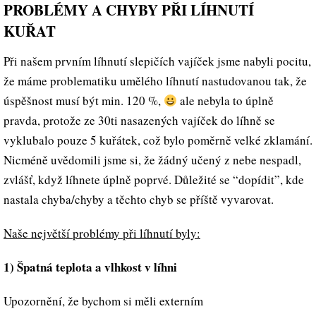
PROBLÉMY A CHYBY PŘI LÍHNUTÍ
KUŘAT
Při našem prvním líhnutí slepičích vajíček jsme nabyli pocitu,
že máme problematiku umělého líhnutí nastudovanou tak, že
úspěšnost musí být min. 120 %,
ale nebyla to úplně
pravda, protože ze 30ti nasazených vajíček do líhně se
vyklubalo pouze 5 kuřátek, což bylo poměrně velké zklamání.
Nicméně uvědomili jsme si, že žádný učený z nebe nespadl,
zvlášť, když líhnete úplně poprvé. Důležité se “dopídit”, kde
nastala chyba/chyby a těchto chyb se příště vyvarovat.
Naše největší problémy při líhnutí byly:
1) Špatná teplota a vlhkost v líhni
Upozornění, že bychom si měli externím