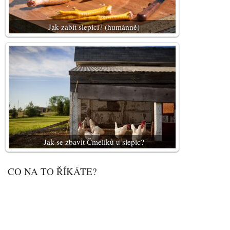
Jak zabít slepici? (humánně)
Jak se zbavit Čmelíků u slepic?
CO NA TO ŘÍKÁTE?