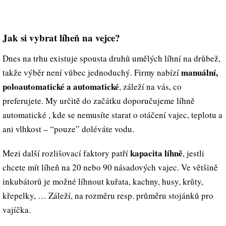
Jak si vybrat líheň na vejce?
Dnes na trhu existuje spousta druhů umělých líhní na drůbež,
manuální,
takže výběr není vůbec jednoduchý. Firmy nabízí
poloautomatické a automatické
, záleží na vás, co
preferujete. My určitě do začátku doporučujeme líhně
automatické , kde se nemusíte starat o otáčení vajec, teplotu a
ani vlhkost – “pouze” doléváte vodu.
kapacita líhně
Mezi další rozlišovací faktory patří
, jestli
chcete mít líheň na 20 nebo 90 násadových vajec. Ve většině
inkubátorů je možné líhnout kuřata, kachny, husy, krůty,
křepelky, … Záleží, na rozměru resp. průměru stojánků pro
vajíčka.