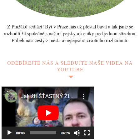
Z Pražáků sedláci! Byt v Praze nás už přestal bavit a tak jsme se
rozhodli žít společně s našimi pejsky a koníky pod jednou střechou.
Příběh naší cesty z města a nejlepšího životního rozhodnutí.
ODEBÍREJTE NÁS A SLEDUJTE NAŠE VIDEA NA
YOUTUBE