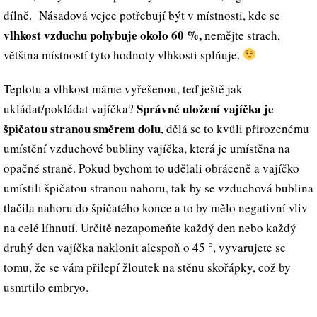
dílně. Násadová vejce potřebují být v místnosti, kde se
vlhkost vzduchu pohybuje okolo 60 %,
nemějte strach,
většina místností tyto hodnoty vlhkosti splňuje.
Teplotu a vlhkost máme vyřešenou, teď ještě jak
Správné uložení vajíčka je
ukládat/pokládat vajíčka?
špičatou stranou směrem dolu
, dělá se to kvůli přirozenému
umístění vzduchové bubliny vajíčka, která je umístěna na
opačné straně. Pokud bychom to udělali obráceně a vajíčko
umístili špičatou stranou nahoru, tak by se vzduchová bublina
tlačila nahoru do špičatého konce a to by mělo negativní vliv
na celé líhnutí. Určitě nezapomeňte každý den nebo každý
°
druhý den vajíčka naklonit alespoň o 45
, vyvarujete se
tomu, že se vám přilepí žloutek na stěnu skořápky, což by
usmrtilo embryo.