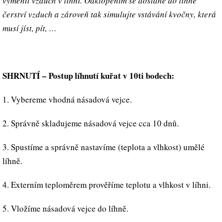
vyměnit vzduch v líhni. Odklopením se dostane do líhně
čerství vzduch a zároveň tak simulujte vstávání kvočny, která
musí jíst, pít, …
SHRNUTÍ – Postup líhnutí kuřat v 10ti bodech:
1. Vybereme vhodná násadová vejce.
2. Správně skladujeme násadová vejce cca 10 dnů.
3. Spustíme a správně nastavíme (teplota a vlhkost) umělé
líhně.
4. Externím teploměrem prověříme teplotu a vlhkost v líhni.
5. Vložíme násadová vejce do líhně.