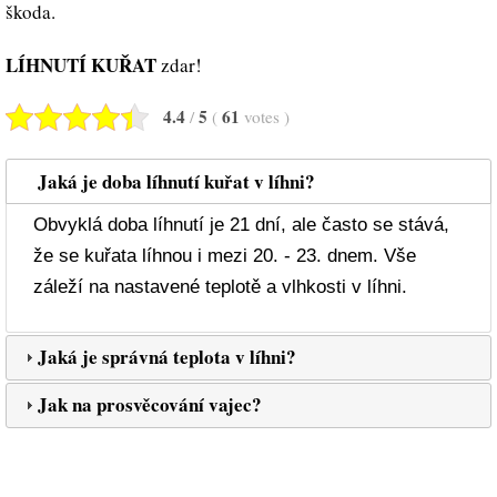
škoda.
LÍHNUTÍ KUŘAT
zdar!
4.4
5
61
/
(
votes
)
Jaká je doba líhnutí kuřat v líhni?
Obvyklá doba líhnutí je 21 dní, ale často se stává,
že se kuřata líhnou i mezi 20. - 23. dnem. Vše
záleží na nastavené teplotě a vlhkosti v líhni.
Jaká je správná teplota v líhni?
Jak na prosvěcování vajec?