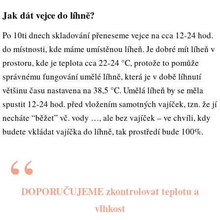
Jak dát vejce do líhně?
Po 10ti dnech skladování přeneseme vejce na cca 12-24 hod.
do místnosti, kde máme umístěnou líheň. Je dobré mít líheň v
prostoru, kde je teplota cca 22-24 °C, protože to pomůže
správnému fungování umělé líhně, která je v době líhnutí
většinu času nastavena na 38,5 °C. Umělá líheň by se měla
spustit 12-24 hod. před vložením samotných vajíček, tzn. že jí
necháte “běžet” vč. vody …, ale bez vajíček – ve chvíli, kdy
budete vkládat vajíčka do líhně, tak prostředí bude 100%.
DOPORUČUJEME zkontrolovat teplotu a
vlhkost