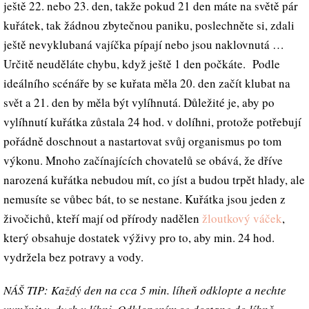
ještě 22. nebo 23. den, takže pokud 21 den máte na světě pár
kuřátek, tak žádnou zbytečnou paniku, poslechněte si, zdali
ještě nevyklubaná vajíčka pípají nebo jsou naklovnutá …
Určitě neuděláte chybu, když ještě 1 den počkáte. Podle
ideálního scénáře by se kuřata měla 20. den začít klubat na
svět a 21. den by měla být vylíhnutá. Důležité je, aby po
vylíhnutí kuřátka zůstala 24 hod. v dolíhni, protože potřebují
pořádně doschnout a nastartovat svůj organismus po tom
výkonu. Mnoho začínajících chovatelů se obává, že dříve
narozená kuřátka nebudou mít, co jíst a budou trpět hlady, ale
nemusíte se vůbec bát, to se nestane. Kuřátka jsou jeden z
živočichů, kteří mají od přírody nadělen
žloutkový váček
,
který obsahuje dostatek výživy pro to, aby min. 24 hod.
vydržela bez potravy a vody.
NÁŠ TIP: Každý den na cca 5 min. líheň odklopte a nechte