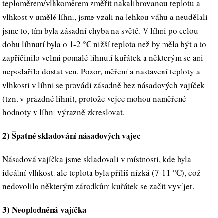
teploměrem/vlhkoměrem změřit nakalibrovanou teplotu a
vlhkost v umělé líhni, jsme vzali na lehkou váhu a neudělali
jsme to, tím byla zásadní chyba na světě. V líhni po celou
dobu líhnutí byla o 1-2 °C nižší teplota než by měla být a to
zapříčinilo velmi pomalé líhnutí kuřátek a některým se ani
nepodařilo dostat ven. Pozor, měření a nastavení teploty a
vlhkosti v líhni se provádí zásadně bez násadových vajíček
(tzn. v prázdné líhni), protože vejce mohou naměřené
hodnoty v líhni výrazně zkreslovat.
2) Špatné skladování násadových vajec
Násadová vajíčka jsme skladovali v místnosti, kde byla
ideální vlhkost, ale teplota byla příliš nízká (7-11 °C), což
nedovolilo některým zárodkům kuřátek se začít vyvíjet.
3) Neoplodněná vajíčka