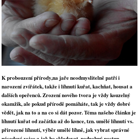
K probouzení přírody,na jaře neodmyslitelně patří i
narození zvířátek, takže i líhnutí kuřat, kachňat, housat a
dalších opeřenců. Zrození nového tvora je vždy kouzelný
okamžik, ale pokud přírodě pomáháte, tak je vždy dobré
vědět, jak na to a na co si dát pozor. Téma našeho článku je
líhnutí kuřat od začátku až do konce, tzn. umělé líhnutí vs.
přirozené líhnutí, výběr umělé líhně, jak vybrat správné
násadové vejce a jak ho skladovat, podrobný postup