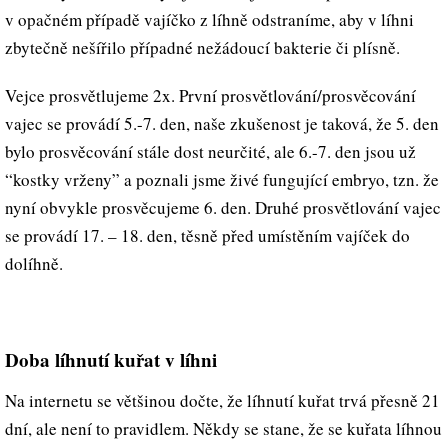
v opačném případě vajíčko z líhně odstraníme, aby v líhni
zbytečně nešířilo případné nežádoucí bakterie či plísně.
Vejce prosvětlujeme 2x. První prosvětlování/prosvěcování
vajec se provádí 5.-7. den, naše zkušenost je taková, že 5. den
bylo prosvěcování stále dost neurčité, ale 6.-7. den jsou už
“kostky vrženy” a poznali jsme živé fungující embryo, tzn. že
nyní obvykle prosvěcujeme 6. den. Druhé prosvětlování vajec
se provádí 17. – 18. den, těsně před umístěním vajíček do
dolíhně.
Doba líhnutí kuřat v líhni
Na internetu se většinou dočte, že líhnutí kuřat trvá přesně 21
dní, ale není to pravidlem. Někdy se stane, že se kuřata líhnou