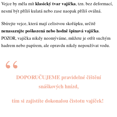
klasický tvar vajíčka
Vejce by měla mít
, tzn. bez deformací,
nesmí být příliš kulatá nebo zase naopak příliš oválná.
Sbírejte vejce, která mají celistvou skořápku, určitě
nenasazujte poškozená nebo hodně špinavá vajíčka
.
POZOR, vajíčka nikdy neomýváme, můžete je otřít suchým
hadrem nebo papírem, ale opravdu nikdy nepoužívat vodu.
DOPO
RUČUJEME p
ravidelné čištění
snáškových hnízd,
tím si zajistíte dokonalou čistotu vajíček!