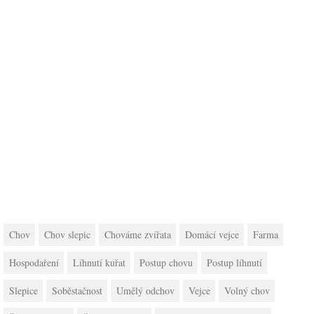
Chov
Chov slepic
Chováme zvířata
Domácí vejce
Farma
Hospodaření
Líhnutí kuřat
Postup chovu
Postup líhnutí
Slepice
Soběstačnost
Umělý odchov
Vejce
Volný chov