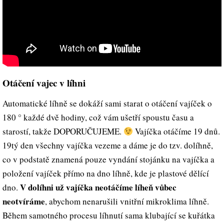
Otáčení vajec v líhni
Automatické líhně se dokáží sami starat o otáčení vajíček o
180 ° každé dvě hodiny, což vám ušetří spoustu času a
starostí, takže DOPORUČUJEME.
Vajíčka otáčíme 19 dnů.
19tý den všechny vajíčka vezeme a dáme je do tzv. dolíhně,
co v podstatě znamená pouze vyndání stojánku na vajíčka a
položení vajíček přímo na dno líhně, kde je plastové dělící
V dolíhni už vajíčka neotáčíme líheň vůbec
dno.
neotvíráme
, abychom nenarušili vnitřní mikroklima líhně.
Během samotného procesu líhnutí sama klubající se kuřátka