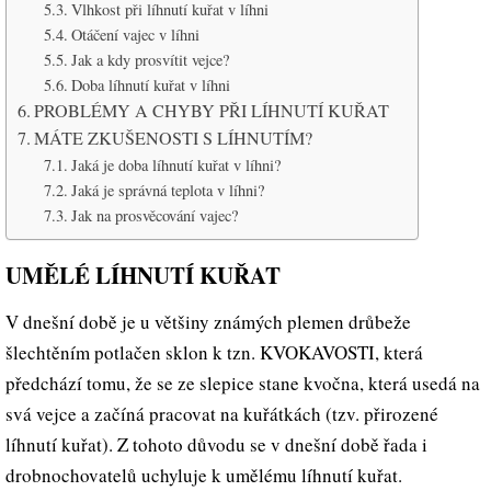
Vlhkost při líhnutí kuřat v líhni
Otáčení vajec v líhni
Jak a kdy prosvítit vejce?
Doba líhnutí kuřat v líhni
PROBLÉMY A CHYBY PŘI LÍHNUTÍ KUŘAT
MÁTE ZKUŠENOSTI S LÍHNUTÍM?
Jaká je doba líhnutí kuřat v líhni?
Jaká je správná teplota v líhni?
Jak na prosvěcování vajec?
UMĚLÉ LÍHNUTÍ KUŘAT
V dnešní době je u většiny známých plemen drůbeže
šlechtěním potlačen sklon k tzn. KVOKAVOSTI, která
předchází tomu, že se ze slepice stane kvočna, která usedá na
svá vejce a začíná pracovat na kuřátkách (tzv. přirozené
líhnutí kuřat). Z tohoto důvodu se v dnešní době řada i
drobnochovatelů uchyluje k umělému líhnutí kuřat.