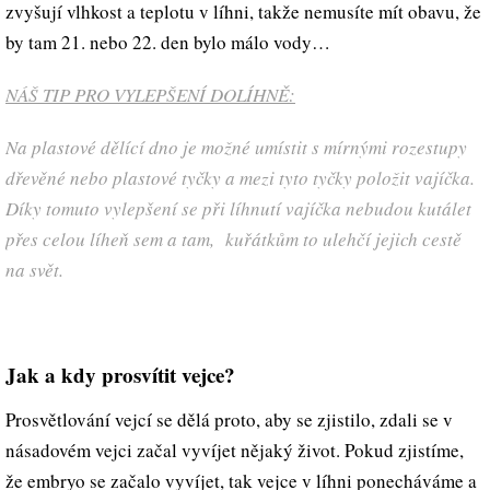
zvyšují vlhkost a teplotu v líhni, takže nemusíte mít obavu, že
by tam 21. nebo 22. den bylo málo vody…
NÁŠ TIP PRO VYLEPŠENÍ DOLÍHNĚ:
Na plastové dělící dno je možné umístit s mírnými rozestupy
dřevěné nebo plastové tyčky a mezi tyto tyčky položit vajíčka.
Díky tomuto vylepšení se při líhnutí vajíčka nebudou kutálet
přes celou líheň sem a tam, kuřátkům to ulehčí jejich cestě
na svět.
Jak a kdy prosvítit vejce?
Prosvětlování vejcí se dělá proto, aby se zjistilo, zdali se v
násadovém vejci začal vyvíjet nějaký život. Pokud zjistíme,
že embryo se začalo vyvíjet, tak vejce v líhni ponecháváme a