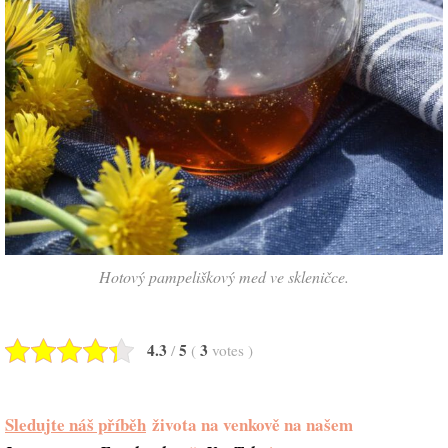
Hotový pampeliškový med ve skleničce.
4.3
5
3
/
(
votes
)
Sledujte náš příběh
života na venkově na našem