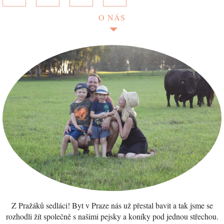
O NÁS
Z Pražáků sedláci! Byt v Praze nás už přestal bavit a tak jsme se
rozhodli žít společně s našimi pejsky a koníky pod jednou střechou.