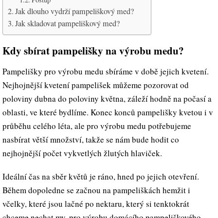
Jak dlouho vydrží pampeliškový med?
Jak skladovat pampeliškový med?
Kdy sbírat pampelišky na výrobu medu?
Pampelišky pro výrobu medu sbíráme v době jejich kvetení.
Nejhojnější kvetení pampelišek můžeme pozorovat od
poloviny dubna do poloviny května, záleží hodně na počasí a
oblasti, ve které bydlíme. Konec konců pampelišky kvetou i v
průběhu celého léta, ale pro výrobu medu potřebujeme
nasbírat větší množství, takže se nám bude hodit co
nejhojnější počet vykvetlých žlutých hlaviček.
Ideální čas na sběr květů je ráno, hned po jejich otevření.
Během dopoledne se začnou na pampeliškách hemžit i
včelky, které jsou lačné po nektaru, který si tenktokrát
chceme nechat my, pro výrobu domácího pampeliškového