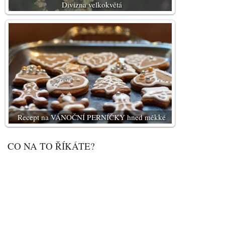
Divizna velkokvětá
Recept na VÁNOČNÍ PERNÍČKY hned měkké
CO NA TO ŘÍKÁTE?