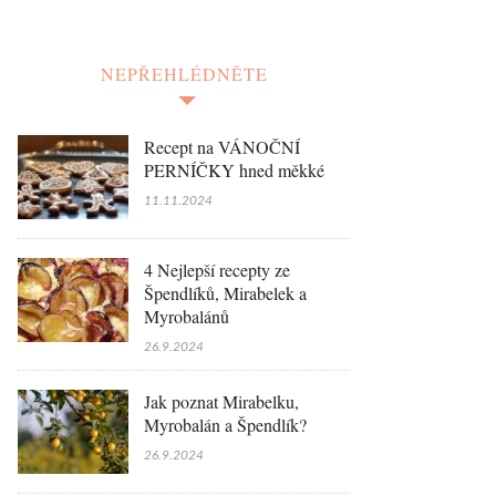
NEPŘEHLÉDNĚTE
Recept na VÁNOČNÍ
PERNÍČKY hned měkké
11.11.2024
4 Nejlepší recepty ze
Špendlíků, Mirabelek a
Myrobalánů
26.9.2024
Jak poznat Mirabelku,
Myrobalán a Špendlík?
26.9.2024