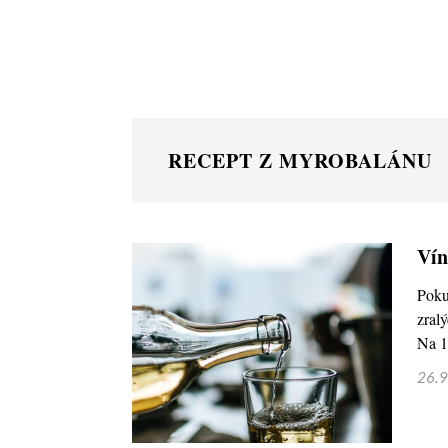
RECEPT Z MYROBALÁNU
Vín
Poku
zral
Na 1
26.