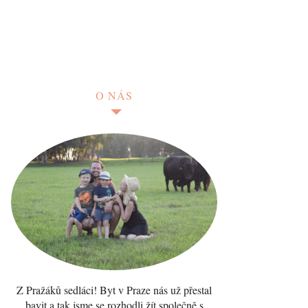
O NÁS
Z Pražáků sedláci! Byt v Praze nás už přestal
bavit a tak jsme se rozhodli žít společně s