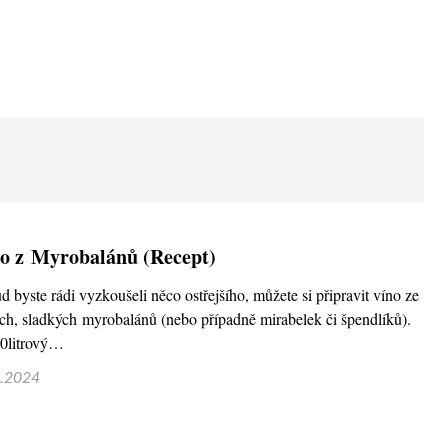
o z Myrobalánů (Recept)
d byste rádi vyzkoušeli něco ostřejšího, můžete si připravit víno ze
ých, sladkých myrobalánů (nebo případně mirabelek či špendlíků).
0litrový…
9.2024