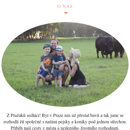
O NÁS
Z Pražáků sedláci! Byt v Praze nás už přestal bavit a tak jsme se
rozhodli žít společně s našimi pejsky a koníky pod jednou střechou.
Příběh naší cesty z města a nejlepšího životního rozhodnutí.