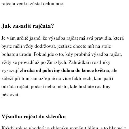
rajčata venku zůstat celou noc.
Jak zasadit rajčata?
Je vám určitě jasné, že výsadba rajčat má svá pravidla, která
byste měli vždy dodržovat, jestliže chcete mít na stole
bohatou úrodu. Pokud jde o to, kdy probíhá výsadba rajčat,
vždy se provádí až po Zmrzlých. Zahrádkáři rostlinky
zhruba od poloviny dubna do konce května
vysazují
, ale
záleží při tom samozřejmě na více faktorech, kam patří
odrůda rajčat, počasí nebo místo, kde hodláte rostliny
pěstovat.
Výsadba rajčat do skleníku
Každý rok je vhodné ve skleníku vyměnit hlínu, a to hlavně z