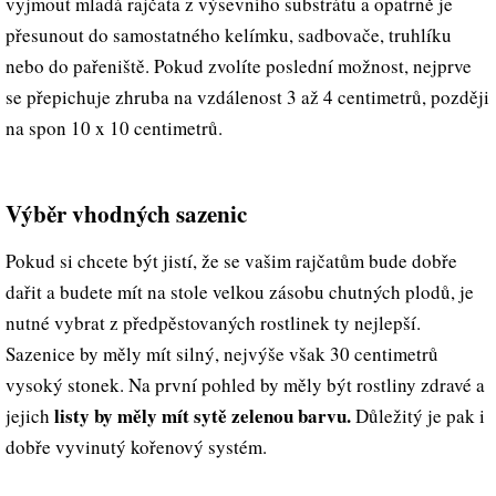
vyjmout mladá rajčata z výsevního substrátu a opatrně je
přesunout do samostatného kelímku, sadbovače, truhlíku
nebo do pařeniště. Pokud zvolíte poslední možnost, nejprve
se přepichuje zhruba na vzdálenost 3 až 4 centimetrů, později
na spon 10 x 10 centimetrů.
Výběr vhodných sazenic
Pokud si chcete být jistí, že se vašim rajčatům bude dobře
dařit a budete mít na stole velkou zásobu chutných plodů, je
nutné vybrat z předpěstovaných rostlinek ty nejlepší.
Sazenice by měly mít silný, nejvýše však 30 centimetrů
vysoký stonek. Na první pohled by měly být rostliny zdravé a
listy by měly mít sytě zelenou barvu.
jejich
Důležitý je pak i
dobře vyvinutý kořenový systém.