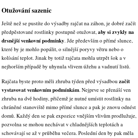
Otužování sazenic
Ještě než se pustíte do výsadby rajčat na záhon, je dobré začít
aby si zvykly na
předpěstované rostlinky postupně otužovat,
drsnější venkovní podmínky
. Jde především o přímé slunce,
které by je mohlo popálit, o silnější poryvy větru nebo o
kolísání teplot. Jinak by totiž rajčata mohla utrpět šok a v
nejhorším případě by uhynula vlivem úžehu a vadnutí listů.
začít
Rajčata byste proto měli zhruba týden před výsadbou
vystavovat venkovním podmínkám
. Nejprve se přenáší ven
zhruba na dvě hodiny, přičemž je nutné umístit rostlinky na
chráněné stanoviště mimo přímé slunce a pak je znovu odnést
domů. Každý den se pak expozice vnějším vlivům prodlužuje,
pozvolna se mohou nechávat v chladnějších teplotách a
schovávají se až v průběhu večera. Poslední den by pak měla