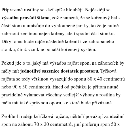
Připravené rostliny se sází spíše hlouběji. Nejčastěji se
výsadba provádí šikmo
, což znamená, že se kořenový bal s
částí stonku umisťuje do vyhloubené jamky, takže je nutné
zahrnout zeminou nejen kořeny, ale i spodní část stonku.
Díky tomu bude rajče následně kořenit i ze zahrabaného
stonku, čímž vznikne bohatší kořenový systém.
Pokud jde o to, jaký má výsadba rajčat spon, na záhoncích by
jednotlivé sazenice dostatek prostoru.
měly mít
Tyčková
rajčata se tedy většinou vysazují do sponu 80 x 40 centimetrů
nebo 90 x 50 centimetrů. Hned od počátku je přitom nutné
pravidelně vylamovat všechny vedlejší výhony a rostlina by
měla mít také správnou oporu, ke které bude přivázaná.
Zvolíte-li raději keříčková rajčata, někteří považují za ideální
spon na záhonu 70 x 20 centimetrů, jiní preferují spon 50 x