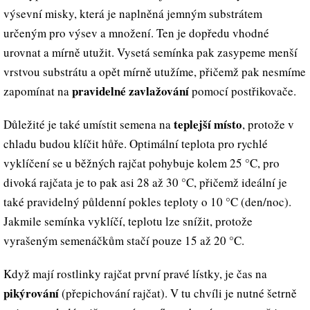
výsevní misky, která je naplněná jemným substrátem
určeným pro výsev a množení. Ten je dopředu vhodné
urovnat a mírně utužit. Vysetá semínka pak zasypeme menší
vrstvou substrátu a opět mírně utužíme, přičemž pak nesmíme
pravidelné zavlažování
zapomínat na
pomocí postřikovače.
teplejší místo
Důležité je také umístit semena na
, protože v
chladu budou klíčit hůře. Optimální teplota pro rychlé
vyklíčení se u běžných rajčat pohybuje kolem 25 °C, pro
divoká rajčata je to pak asi 28 až 30 °C, přičemž ideální je
také pravidelný půldenní pokles teploty o 10 °C (den/noc).
Jakmile semínka vyklíčí, teplotu lze snížit, protože
vyrašeným semenáčkům stačí pouze 15 až 20 °C.
Když mají rostlinky rajčat první pravé lístky, je čas na
pikýrování
(přepichování rajčat). V tu chvíli je nutné šetrně