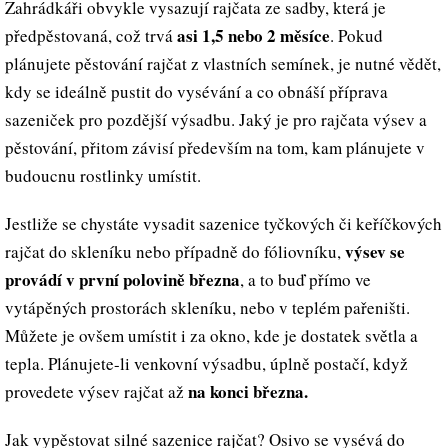
Zahrádkáři obvykle vysazují rajčata ze sadby, která je
asi 1,5 nebo 2 měsíce
předpěstovaná, což trvá
. Pokud
plánujete pěstování rajčat z vlastních semínek, je nutné vědět,
kdy se ideálně pustit do vysévání a co obnáší příprava
sazeniček pro pozdější výsadbu. Jaký je pro rajčata výsev a
pěstování, přitom závisí především na tom, kam plánujete v
budoucnu rostlinky umístit.
Jestliže se chystáte vysadit sazenice tyčkových či keříčkových
výsev se
rajčat do skleníku nebo případně do fóliovníku,
provádí v první polovině března
, a to buď přímo ve
vytápěných prostorách skleníku, nebo v teplém pařeništi.
Můžete je ovšem umístit i za okno, kde je dostatek světla a
tepla. Plánujete-li venkovní výsadbu, úplně postačí, když
na konci března.
provedete výsev rajčat až
Jak vypěstovat silné sazenice rajčat? Osivo se vysévá do