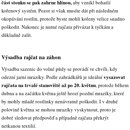
část stonku se pak zahrne hlínou,
aby vznikl bohatší
kořenový systém. Pozor si však musíte dát při následném
okopávání rostlin, protože byste mohli kořeny velice snadno
poškodit. Nakonec je nutné rajčata přivázat k tyčkám a
důkladně zalít.
Výsadba rajčat na záhon
Výsadba sazenic do volné půdy se provádí ve chvíli, kdy
vysazovat
odezní jarní mrazíky. Podle zahrádkářů je ideální
rajčata na trvalé stanoviště až po 20. květnu
, protože během
dubna a na začátku května ještě hrozí pozdní mrazíky, které
by mohly mladé rostlinky nenávratně poškodit. I v druhé
polovině května se mohou mrazíky vyskytnout, proto je
dobré sledovat předpověď a případně rajčata překrýt
netkanou textilií.