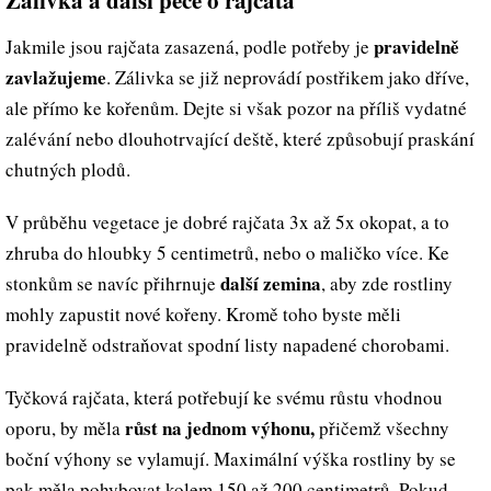
Zálivka a další péče o rajčata
pravidelně
Jakmile jsou rajčata zasazená, podle potřeby je
zavlažujeme
. Zálivka se již neprovádí postřikem jako dříve,
ale přímo ke kořenům. Dejte si však pozor na příliš vydatné
zalévání nebo dlouhotrvající deště, které způsobují praskání
chutných plodů.
V průběhu vegetace je dobré rajčata 3x až 5x okopat, a to
zhruba do hloubky 5 centimetrů, nebo o maličko více. Ke
další zemina
stonkům se navíc přihrnuje
, aby zde rostliny
mohly zapustit nové kořeny. Kromě toho byste měli
pravidelně odstraňovat spodní listy napadené chorobami.
Tyčková rajčata, která potřebují ke svému růstu vhodnou
růst na jednom výhonu,
oporu, by měla
přičemž všechny
boční výhony se vylamují. Maximální výška rostliny by se
pak měla pohybovat kolem 150 až 200 centimetrů. Pokud