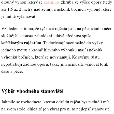
dlouhý výhon, který se
zaštipuje
zhruba ve výšce opory (tedy
asi 1,5 až 2 metry nad zemí), a několik bočních výhonů, které
je nutné vylamovat.
Vzhledem k tomu, že tyčková rajčata jsou na pěstování o něco
složitější, spousta zahrádkářů dává přednost spíše
keříčkovým rajčatům
. Ta dorůstají maximálně do výšky
jednoho metru a kromě hlavního výhonku mají i několik
výhonků bočních, které se nevylamují. Ke svému růstu
nepotřebují žádnou oporu, takže jim nemusíte věnovat tolik
času a péče.
Výběr vhodného stanoviště
Jakmile se rozhodnete, kterou odrůdu rajčat byste chtěli mít
na svém stole, důležité je vybrat pro ni to nejlepší stanoviště.