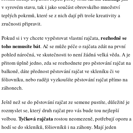
v syrovém stavu, tak i jako součást obrovského množství
teplých pokrmů, které se z nich dají při troše kreativity a
zručnosti připravit.
rozhodně se
Pokud si i vy chcete vypěstovat vlastní rajčata,
toho nemusíte bát
. Ač se může péče o rajčata zdát na první
pohled náročná, ve skutečnosti to není žádná velká věda. A je
přitom úplně jedno, zda se rozhodnete pro pěstování rajčat na
balkoně, dáte přednost pěstování rajčat ve skleníku či ve
fóliovníku, nebo raději vyzkoušíte pěstování rajčat přímo na
záhonech.
Ještě než se do pěstování rajčat ze semene pustíte, důležité je
rozmyslet se, který druh rajčat pro vás bude tou nejlepší
Tyčková rajčata
volbou.
rostou neomezeně, potřebují oporu a
hodí se do skleníků, fóliovníků i na záhony. Mají jeden