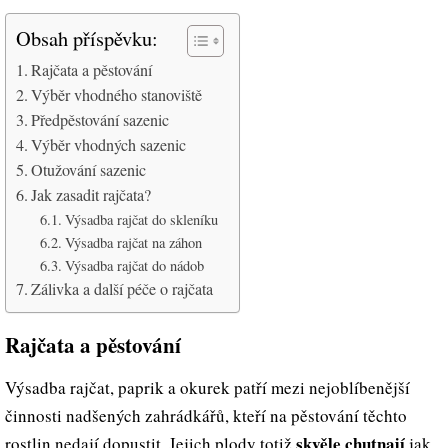
Obsah příspěvku:
Rajčata a pěstování
Výběr vhodného stanoviště
Předpěstování sazenic
Výběr vhodných sazenic
Otužování sazenic
Jak zasadit rajčata?
Výsadba rajčat do skleníku
Výsadba rajčat na záhon
Výsadba rajčat do nádob
Zálivka a další péče o rajčata
Rajčata a pěstování
Výsadba rajčat, paprik a okurek patří mezi nejoblíbenější
činnosti nadšených zahrádkářů, kteří na pěstování těchto
skvěle chutnají
rostlin nedají dopustit. Jejich plody totiž
jak