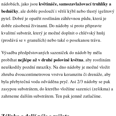
květináče, samozavlažovací truhlíky a
nádobách, jako jsou
bedničky
, ale dobře poslouží i větší kýbl nebo tlustý igelitový
pytel. Dobré je opatřit rostlinám záhřevnou půdu, která je
dobře zásobená živinami. Do nádoby si proto připravte
kvalitní substrát, který je možné doplnit o chlévský hnůj
(prodává se v granulích) nebo také o posekanou trávu.
Výsadba předpěstovaných sazeniček do nádob by měla
nejlépe až v druhé polovině května
probíhat
, aby rostlinám
neuškodily pozdní mrazíky. Na dno nádoby je možné vložit
zhruba dvoucentimetrovou vrstvu keramzitu či drenáže, aby
byla přebytečná voda odváděna pryč. Asi 2/3 nádoby se pak
zasypou substrátem, do kterého vložíme sazenici (zešikma) a
zahrneme dalším substrátem. Ten pak jemně zatlačíme.