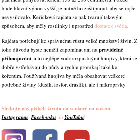
bude hlavní výhon vyšší, je nutné ho zaštípnout, aby se rajče
nevysilovalo. Keříčková rajčata se pak tvarují takovým
způsobem, aby měly rostlinky i uprostřed
dostatek světla
.
Rajčata potřebují ke správnému růstu velké množství živin. Z
pravidelné
toho důvodu byste neměli zapomínat ani na
přihnojování
, a to nejlépe vodorozpustnými hnojivy, která se
dobře vstřebávají do půdy a rychle pronikají také ke
kořenům. Používaná hnojiva by měla obsahovat veškeré
potřebné živiny (dusík, fosfor, draslík), ale i mikroprvky.
Sledujte náš příběh
života na venkově na našem
Instagramu
,
Facebooku
či
YouTubu
!