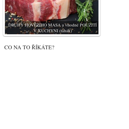
DRUHY HOVĚZÍHO MASA a vhodné POUŽITÍ
V KUCHYNI (tahák)
CO NA TO ŘÍKÁTE?