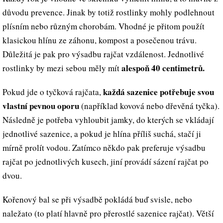
důvodu prevence. Jinak by totiž rostlinky mohly podlehnout
plísním nebo různým chorobám. Vhodné je přitom použít
klasickou hlínu ze záhonu, kompost a posečenou trávu.
Důležitá je pak pro výsadbu rajčat vzdálenost. Jednotlivé
alespoň 40 centimetrů.
rostlinky by mezi sebou měly mít
každá sazenice potřebuje svou
Pokud jde o tyčková rajčata,
vlastní pevnou oporu
(například kovová nebo dřevěná tyčka).
Následně je potřeba vyhloubit jamky, do kterých se vkládají
jednotlivé sazenice, a pokud je hlína příliš suchá, stačí ji
mírně prolít vodou. Zatímco někdo pak preferuje výsadbu
rajčat po jednotlivých kusech, jiní provádí sázení rajčat po
dvou.
Kořenový bal se při výsadbě pokládá buď svisle, nebo
naležato (to platí hlavně pro přerostlé sazenice rajčat). Větší