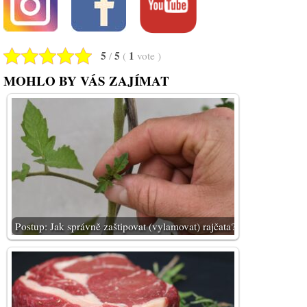
5
5
1
/
(
vote
)
MOHLO BY VÁS ZAJÍMAT
Postup: Jak správně zaštipovat (vylamovat) rajčata?