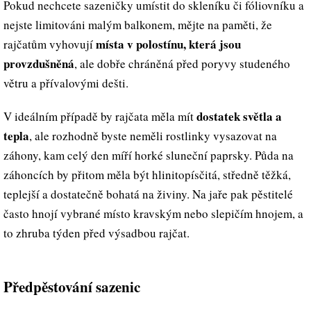
Pokud nechcete sazeničky umístit do skleníku či fóliovníku a
nejste limitováni malým balkonem, mějte na paměti, že
místa v polostínu, která jsou
rajčatům vyhovují
provzdušněná
, ale dobře chráněná před poryvy studeného
větru a přívalovými dešti.
dostatek světla a
V ideálním případě by rajčata měla mít
tepla
, ale rozhodně byste neměli rostlinky vysazovat na
záhony, kam celý den míří horké sluneční paprsky. Půda na
záhoncích by přitom měla být hlinitopísčitá, středně těžká,
teplejší a dostatečně bohatá na živiny. Na jaře pak pěstitelé
často hnojí vybrané místo kravským nebo slepičím hnojem, a
to zhruba týden před výsadbou rajčat.
Předpěstování sazenic