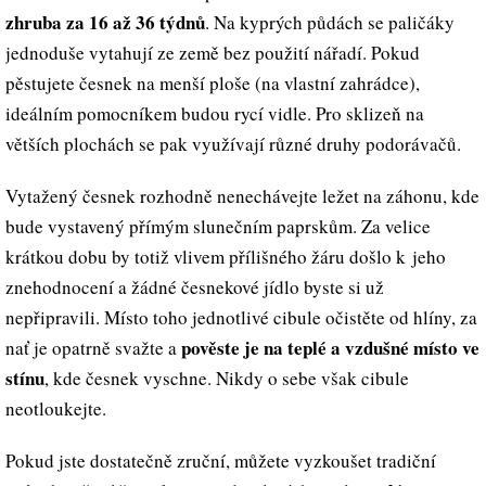
zhruba za 16 až 36 týdnů
. Na kyprých půdách se paličáky
jednoduše vytahují ze země bez použití nářadí. Pokud
pěstujete česnek na menší ploše (na vlastní zahrádce),
ideálním pomocníkem budou rycí vidle. Pro sklizeň na
větších plochách se pak využívají různé druhy podorávačů.
Vytažený česnek rozhodně nenechávejte ležet na záhonu, kde
bude vystavený přímým slunečním paprskům. Za velice
krátkou dobu by totiž vlivem přílišného žáru došlo k jeho
znehodnocení a žádné česnekové jídlo byste si už
nepřipravili. Místo toho jednotlivé cibule očistěte od hlíny, za
pověste je na teplé a vzdušné místo ve
nať je opatrně svažte a
stínu
, kde česnek vyschne. Nikdy o sebe však cibule
neotloukejte.
Pokud jste dostatečně zruční, můžete vyzkoušet tradiční