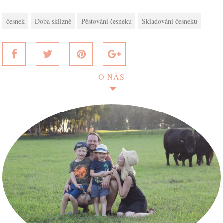
česnek
Doba sklizně
Pěstování česneku
Skladování česneku
O NÁS