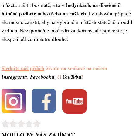
v bedýnkách, na dřevěné či
můžete sušit i bez natě, a to
hliněné podlaze nebo třeba na roštech
. I v takovém případě
ale musíte zajistit, aby na vybraném místě dostatečně proudil
vzduch. Nezapomeňte také odřezat kořeny, ale ponechte je
alespoň půl centimetru dlouhé.
Sledujte náš příběh
života na venkově na našem
Instagramu
,
Facebooku
či
YouTubu
!
MOHLO BY VÁS ZAJÍMAT