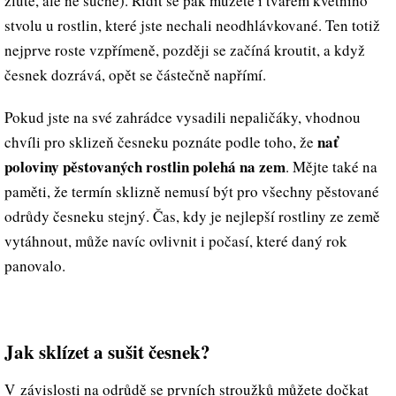
žluté, ale ne suché). Řídit se pak můžete i tvarem květního
stvolu u rostlin, které jste nechali neodhlávkované. Ten totiž
nejprve roste vzpřímeně, později se začíná kroutit, a když
česnek dozrává, opět se částečně napřímí.
Pokud jste na své zahrádce vysadili nepaličáky, vhodnou
nať
chvíli pro sklizeň česneku poznáte podle toho, že
poloviny pěstovaných rostlin polehá na zem
. Mějte také na
paměti, že termín sklizně nemusí být pro všechny pěstované
odrůdy česneku stejný. Čas, kdy je nejlepší rostliny ze země
vytáhnout, může navíc ovlivnit i počasí, které daný rok
panovalo.
Jak sklízet a sušit česnek?
V závislosti na odrůdě se prvních stroužků můžete dočkat