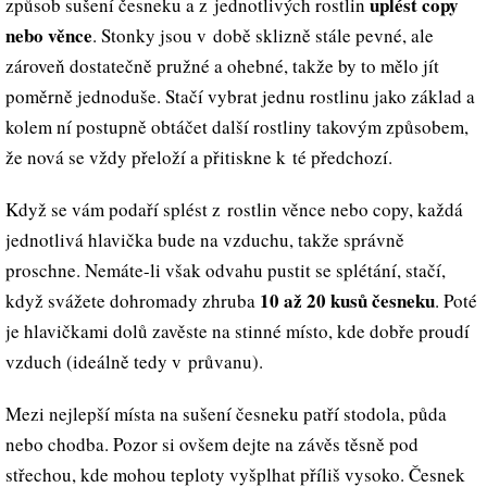
uplést copy
způsob sušení česneku a z jednotlivých rostlin
nebo věnce
. Stonky jsou v době sklizně stále pevné, ale
zároveň dostatečně pružné a ohebné, takže by to mělo jít
poměrně jednoduše. Stačí vybrat jednu rostlinu jako základ a
kolem ní postupně obtáčet další rostliny takovým způsobem,
že nová se vždy přeloží a přitiskne k té předchozí.
Když se vám podaří splést z rostlin věnce nebo copy, každá
jednotlivá hlavička bude na vzduchu, takže správně
proschne. Nemáte-li však odvahu pustit se splétání, stačí,
10 až 20 kusů česneku
když svážete dohromady zhruba
. Poté
je hlavičkami dolů zavěste na stinné místo, kde dobře proudí
vzduch (ideálně tedy v průvanu).
Mezi nejlepší místa na sušení česneku patří stodola, půda
nebo chodba. Pozor si ovšem dejte na závěs těsně pod
střechou, kde mohou teploty vyšplhat příliš vysoko. Česnek