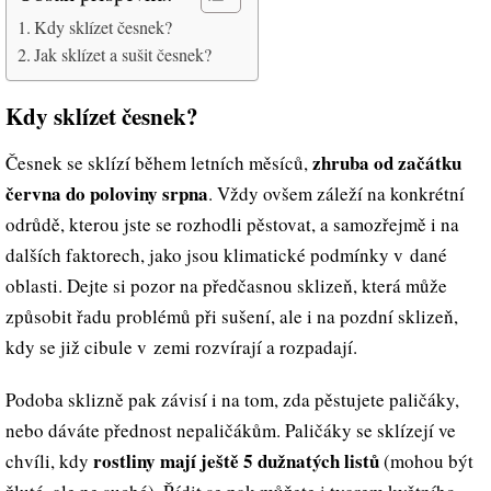
Kdy sklízet česnek?
Jak sklízet a sušit česnek?
Kdy sklízet česnek?
zhruba od začátku
Česnek se sklízí během letních měsíců,
června do poloviny srpna
. Vždy ovšem záleží na konkrétní
odrůdě, kterou jste se rozhodli pěstovat, a samozřejmě i na
dalších faktorech, jako jsou klimatické podmínky v dané
oblasti. Dejte si pozor na předčasnou sklizeň, která může
způsobit řadu problémů při sušení, ale i na pozdní sklizeň,
kdy se již cibule v zemi rozvírají a rozpadají.
Podoba sklizně pak závisí i na tom, zda pěstujete paličáky,
nebo dáváte přednost nepaličákům. Paličáky se sklízejí ve
rostliny mají ještě 5 dužnatých listů
chvíli, kdy
(mohou být